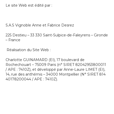
Le site Web est édité par :
S.A.S Vignoble Anne et Fabrice Desrez
225 Destieu
–
33 330 Saint-Sulpice-de-Faleyrens – Gironde
– France
Réalisation du Site Web :
Charlotte GUINAMARD (EI), 17 boulevard de
Rochechouart – 75009 Paris (n° SIRET 82042953800011
/ APE : 7410Z), et développé par Anne-Laure LIMET (EI),
14, rue des anthémis – 34000 Montpellier (N° SIRET 814
40178200044 / APE : 7410Z).